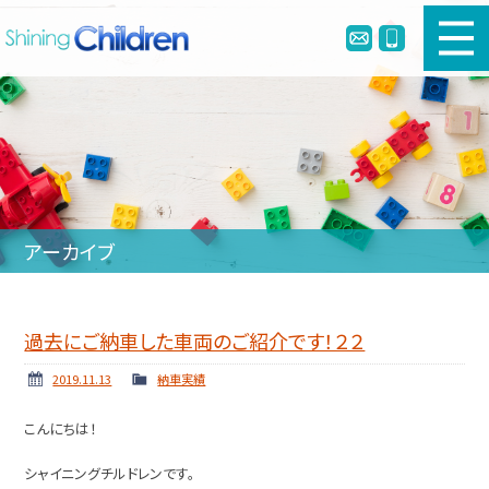
新車幼児バスのご購入
中古幼児バスのご購入
幼児バスとは
アーカイブ
リメイク・定員変更・簡易シートベルト
会社案内
過去にご納車した車両のご紹介です！２２
ホーム
ニュース
2019.11.13
納車実績
納車実績
お問い合わせ
こんにちは！
個人情報保護方針
シャイニングチルドレンです。