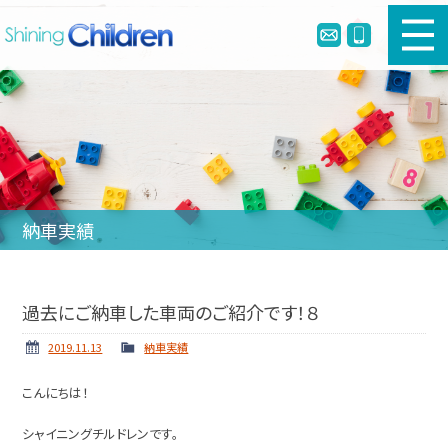
新車幼児バスのご購入
中古幼児バスのご購入
幼児バスとは
納車実績
リメイク・定員変更・簡易シートベルト
会社案内
過去にご納車した車両のご紹介です！８
ホーム
ニュース
2019.11.13
納車実績
納車実績
お問い合わせ
こんにちは！
個人情報保護方針
シャイニングチルドレンです。