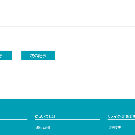
事
次の記事
幼児バスとは
リメイク・定員変
規約と条件
定員変更