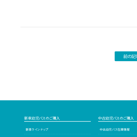
前の記
新車幼児バスのご購入
中古幼児バスのご購入
新車ラインナップ
中古幼児バス在庫情報