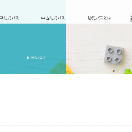
車幼児バス
中古幼児バス
幼児バスとは
ありがとうござ
！