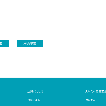
事
次の記事
幼児バスとは
リメイク・定員変
規約と条件
定員変更