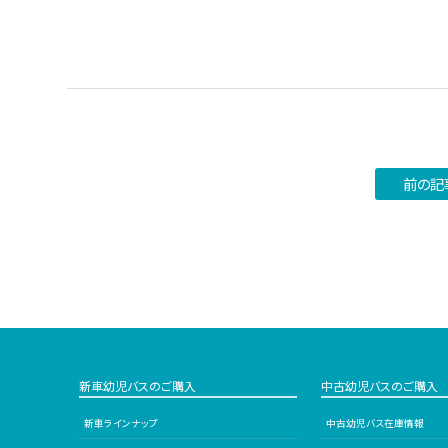
前の記
新車幼児バスのご購入
中古幼児バスのご購入
新車ラインナップ
中古幼児バス在庫情報