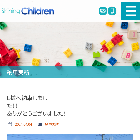
新車幼児バスのご購入
中古幼児バスのご購入
幼児バスとは
納車実績
リメイク・定員変更・簡易シートベルト
会社案内
L様へ納車しまし
た！！
ホーム
ニュース
ありがとうございました！！
納車実績
お問い合わせ
2024.04.04
納車実績
個人情報保護方針