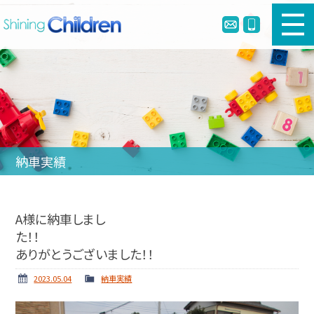
新車幼児バスのご購入
中古幼児バスのご購入
幼児バスとは
納車実績
リメイク・定員変更・簡易シートベルト
会社案内
A様に納車しまし
た！
ホーム
ニュース
ありがとうございました！！
納車実績
お問い合わせ
2023.05.04
納車実績
個人情報保護方針