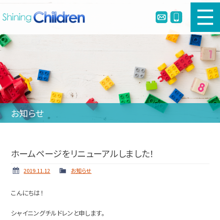
新車幼児バスのご購入
中古幼児バスのご購入
幼児バスとは
お知らせ
リメイク・定員変更・簡易シートベルト
会社案内
ホームページをリニューアルしました！
ホーム
ニュース
2019.11.12
お知らせ
納車実績
お問い合わせ
こんにちは！
個人情報保護方針
シャイニングチルドレンと申します。