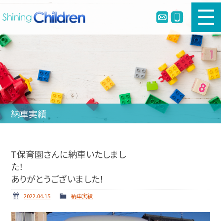
新車幼児バスのご購入
中古幼児バスのご購入
幼児バスとは
納車実績
リメイク・定員変更・簡易シートベルト
会社案内
T保育園さんに納車いたしまし
た！
ホーム
ニュース
ありがとうございました！
納車実績
お問い合わせ
2022.04.15
納車実績
個人情報保護方針