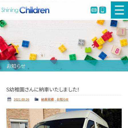
新車幼児バスのご購入
中古幼児バスのご購入
幼児バスとは
お知らせ
リメイク・定員変更・簡易シートベルト
会社案内
S幼稚園さんに納車いたしました！
ホーム
ニュース
2021.03.26
納車実績
,
お知らせ
納車実績
お問い合わせ
個人情報保護方針