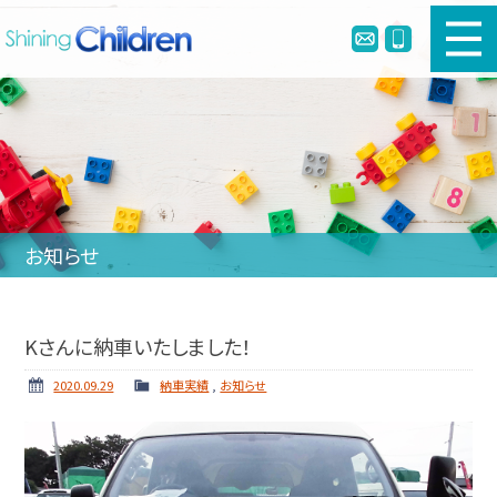
新車幼児バスのご購入
中古幼児バスのご購入
幼児バスとは
お知らせ
リメイク・定員変更・簡易シートベルト
会社案内
Kさんに納車いたしました！
ホーム
ニュース
2020.09.29
納車実績
,
お知らせ
納車実績
お問い合わせ
個人情報保護方針