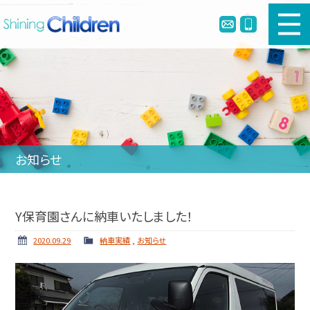
新車幼児バスのご購入
中古幼児バスのご購入
幼児バスとは
お知らせ
リメイク・定員変更・簡易シートベルト
会社案内
Y保育園さんに納車いたしました！
ホーム
ニュース
2020.09.29
納車実績
,
お知らせ
納車実績
お問い合わせ
個人情報保護方針