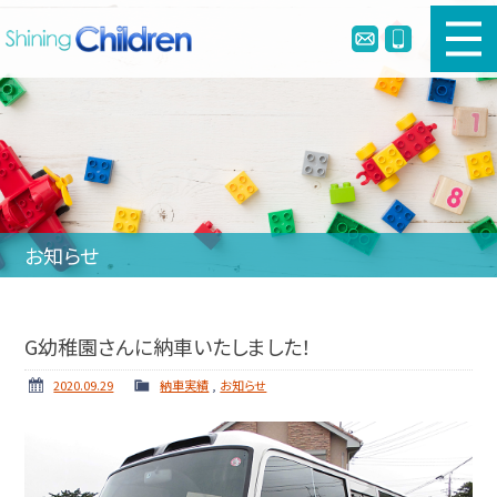
新車幼児バスのご購入
中古幼児バスのご購入
幼児バスとは
お知らせ
リメイク・定員変更・簡易シートベルト
会社案内
G幼稚園さんに納車いたしました！
ホーム
ニュース
2020.09.29
納車実績
,
お知らせ
納車実績
お問い合わせ
個人情報保護方針