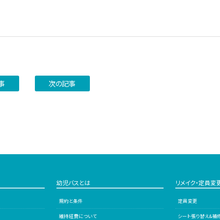
事
次の記事
幼児バスとは
リメイク・定員変
規約と条件
定員変更
維持経費について
シート張り替え&補