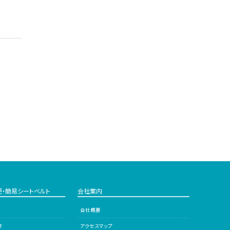
更・簡易シートベルト
会社案内
会社概要
修
アクセスマップ