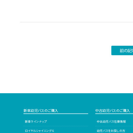
前の記
新車幼児バスのご購入
中古幼児バスのご購入
新車ラインナップ
中古幼児バス在庫情報
ロイヤルシャイニング G
幼児バスをお探しの方