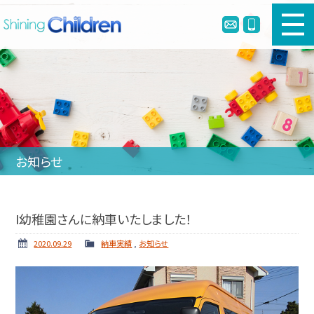
新車幼児バスのご購入
中古幼児バスのご購入
幼児バスとは
お知らせ
リメイク・定員変更・簡易シートベルト
会社案内
I幼稚園さんに納車いたしました！
ホーム
ニュース
2020.09.29
納車実績
,
お知らせ
納車実績
お問い合わせ
個人情報保護方針