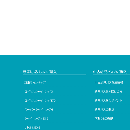
新車幼児バスのご購入
中古幼児バスのご購入
新車ラインナップ
中古幼児バス在庫情報
ロイヤルシャイニング G
幼児バスをお探しの方
ロイヤルシャイニング LTD
幼児バス購入ポイント
スーパーシャイニング G
幼児バスの弱点
シャイニング NEO G
下取り&ご売却
リトル NEO G