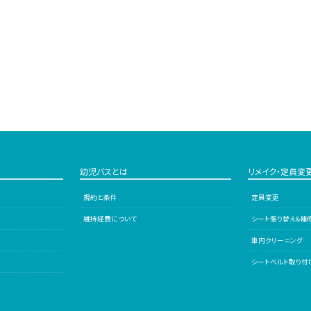
幼児バスとは
リメイク・定員変
規約と条件
定員変更
維持経費について
シート張り替え&補
車内クリーニング
シートベルト取り付