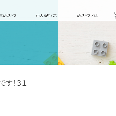
車幼児バス
中古幼児バス
幼児バスとは
です！３１