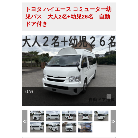
トヨタ ハイエース コミューター幼
児バス 大人2名+幼児26名 自動
ドア付き
(1/9)