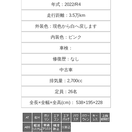
年式
：
2022/R4
走行距離
：
3.5万km
外装色
：
現色から白へ戻します
内装色
：
ピンク
車検
：
修復歴
：
なし
中古車
排気量
：
2,700cc
定員
：
26名
全長×全幅×
全高(cm)
：
538×195×228