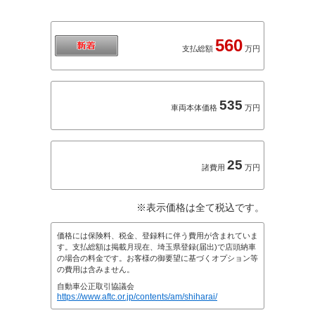
560
支払総額
万円
535
車両本体価格
万円
25
諸費用
万円
※表示価格は全て税込です。
価格には保険料、税金、登録料に伴う費用が含まれていま
す。支払総額は掲載月現在、埼玉県登録(届出)で店頭納車
の場合の料金です。お客様の御要望に基づくオプション等
の費用は含みません。
自動車公正取引協議会
https://www.aftc.or.jp/contents/am/shiharai/