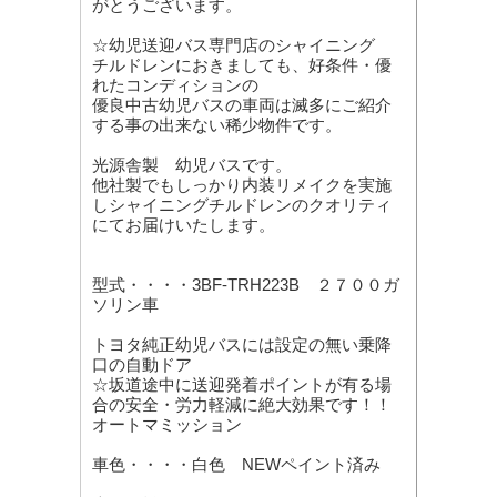
がとうございます。
☆幼児送迎バス専門店のシャイニング
チルドレンにおきましても、好条件・優
れたコンディションの
優良中古幼児バスの車両は滅多にご紹介
する事の出来ない稀少物件です。
光源舎製 幼児バスです。
他社製でもしっかり内装リメイクを実施
しシャイニングチルドレンのクオリティ
にてお届けいたします。
型式・・・・3BF-TRH223B ２７００ガ
ソリン車
トヨタ純正幼児バスには設定の無い乗降
口の自動ドア
☆坂道途中に送迎発着ポイントが有る場
合の安全・労力軽減に絶大効果です！！
オートマミッション
車色・・・・白色 NEWペイント済み