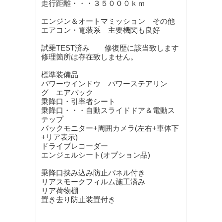
走行距離・・・３５０００ｋｍ
エンジン＆オートマミッション その他
エアコン・電装系 主要機関も良好
試乗TEST済み 修復歴に該当致します
修理箇所は存在致しません。
標準装備品
パワーウインドウ パワーステアリン
グ エアバック
乗降口・引率者シート
乗降口・・・自動スライドドア＆電動ス
テップ
バックモニター+周囲カメラ(左右+車体下
+リア表示)
ドライブレコーダー
エンジェルシート(オプション品)
乗降口挟み込み防止パネル付き
リアスモークフィルム施工済み
リア荷物棚
置き去り防止装置付き