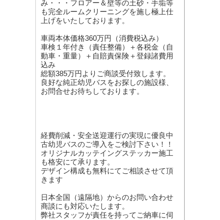
み・・・フロアー＆壁等の土砂・手垢等
も完全ルームクリーニングを施し極上仕
上げをいたしております。
車両本体価格360万円（消費税込み）
車検１年付き（責任整備）＋各税金（自
動車・重量）＋自賠責保険＋登録諸費用
込み
総額385万円よりご商談受付致します。
良好な純正幼児バスをお探しの施設様、
お問合せお待ちしております。
経費削減・安全送迎運行の実現に優良中
古幼児バスのご導入をご検討下さい！！
オリジナルカッテイングステッカー施工
も格安にて承ります。
デザイン構成も無料にてご相談させて頂
きます
日本全国（遠隔地）からのお問い合わせ
商談にも対応いたします。
弊社スタッフが責任を持ってご納車に伺