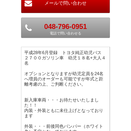
048-796-0951
電話で問い合わせる
平成28年6月登録 トヨタ純正幼児バス
２７００ガソリン車 幼児１８名+大人４
名
オプションとなりますが幼児定員を24名
へ増員のオーダーも可能ですが年式と距
離考慮の上、ご判断ください。
新入庫車両・・・お待たせいたしまし
た！！
内装・外装ともに未仕上げとなっており
ます
外装・・・前後同色バンパー（ホワイト