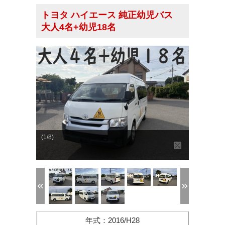
トヨタ ハイエース 純正幼児バス
大人4名+幼児18名
(1/8)
年式
：
2016/H28