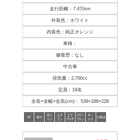
走行距離
：
7.4万km
外装色
：
ホワイト
内装色
：
純正オレンジ
車検
：
修復歴
：
なし
中古車
排気量
：
2,700cc
定員
：
18名
全長×全幅×
全高(cm)
：
538×188×228