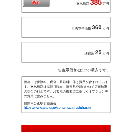
385
支払総額
万円
360
車両本体価格
万円
25
諸費用
万円
※表示価格は全て税込です。
価格には保険料、税金、登録料に伴う費用が含まれていま
す。支払総額は掲載月現在、埼玉県登録(届出)で店頭納車
の場合の料金です。お客様の御要望に基づくオプション等
の費用は含みません。
自動車公正取引協議会
https://www.aftc.or.jp/contents/am/shiharai/