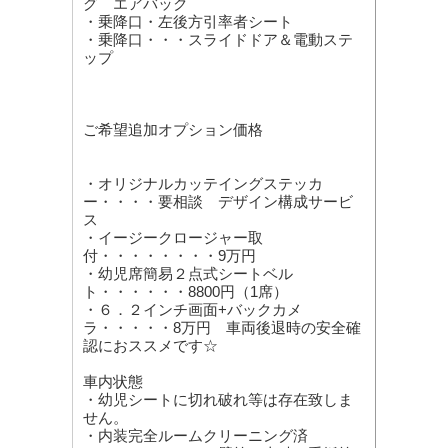
グ エアバック
・乗降口・左後方引率者シート
・乗降口・・・スライドドア＆電動ステ
ップ
ご希望追加オプション価格
・オリジナルカッテイングステッカ
ー・・・・要相談 デザイン構成サービ
ス
・イージークロージャー取
付・・・・・・・・9万円
・幼児席簡易２点式シートベル
ト・・・・・・8800円（1席）
・６．２インチ画面+バックカメ
ラ・・・・・8万円 車両後退時の安全確
認におススメです☆
車内状態
・幼児シートに切れ破れ等は存在致しま
せん。
・内装完全ルームクリーニング済