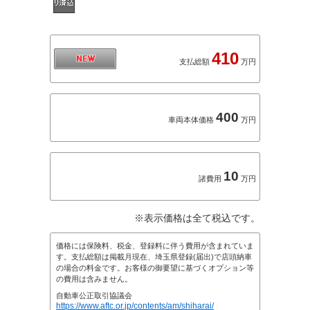
410
支払総額
万円
400
車両本体価格
万円
10
諸費用
万円
※表示価格は全て税込です。
価格には保険料、税金、登録料に伴う費用が含まれていま
す。支払総額は掲載月現在、埼玉県登録(届出)で店頭納車
の場合の料金です。お客様の御要望に基づくオプション等
の費用は含みません。
自動車公正取引協議会
https://www.aftc.or.jp/contents/am/shiharai/