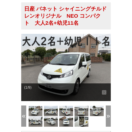
日産 バネット シャイニングチルド
レンオリジナル NEO コンパク
ト 大人2名+幼児11名
(1/9)