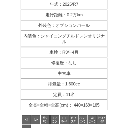
年式
：
2025/R7
走行距離
：
0.2万km
外装色
：
オプションパール
内装色
：
シャイニングチルドレンオリジナ
ル
車検
：
R9年4月
修復歴
：
なし
中古車
排気量
：
1,600cc
定員
：
11名
全長×全幅×
全高(cm)
：
440×169×185