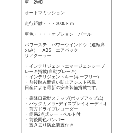
車 2WD
オートマミッション
走行距離・・・2000ｋｍ
車色・・・・オプション パール
パワーステ パワーウインドウ（運転席
のみ） ABS エアバック
リアクーラー
・インテリジェントエマージェンシーブ
レーキ搭載(自動ブレーキ)
・インテリジェントキー(キーフリー)
・前後踏み間違い防止アシスト搭載
日産による最新の安全装備搭載です。
・乗降口電動ステップ(ポップアップ式)
・バックカメラ+ディスプレイオーディオ
・前方ドライブレコーダー
・簡易2点式シートベルト付
・前後同色バンパー
・置き去り防止装置付き